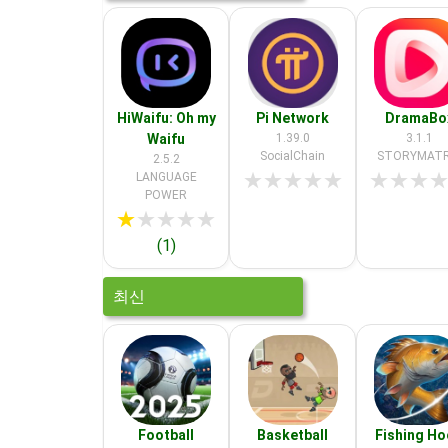
HiWaifu: Oh my
Pi Network
DramaBo
Waifu
1.39.0
3.1.1
SocialChain
STORYMATR
2.5.2
★
★
★
★
★
★
★
★
LANGUAGE
POWER
★
★
★
★
★
(1)
최신
Football
Basketball
Fishing H