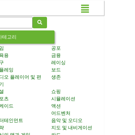
카테고리
임
공포
육용
금융
구
레이싱
플레잉
보드
디오 플레이어 및 편
생존
기
셜
쇼핑
포츠
시뮬레이션
케이드
액션
어드벤처
터테인먼트
음악 및 오디오
략
지도 및 내비게이션
신의 앱과 게임
카드