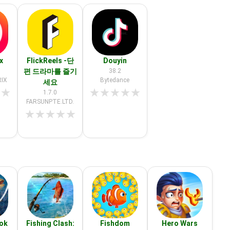
x
FlickReels -단
Douyin
편 드라마를 즐기
38.2
IX
Bytedance
세요
★
★
★
★
★
★
★
1.7.0
FARSUNPTE.LTD.
★
★
★
★
★
ook
Fishing Clash:
Fishdom
Hero Wars