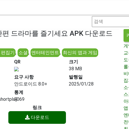
ls -단편 드라마를 즐기세요 APK 다운로드
게
 편집기
,
소셜
,
엔터테인먼트
,
최신의 앱과 게임
교
도
QR
크기
롤
38 MB
비
요구 사항
발행일
집
안드로이드 8.0+
2025/01/28
소
통계
스
hortplay
7069
아
링크
앱
엔
다운로드
전
최